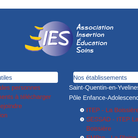
tiles
Nos établissements
 des personnes
Saint-Quentin-en-Yveline
ents à télécharger
Pôle Enfance-Adolescen
ejoindre
ITEP - La Boissièr
ion
SESSAD - ITEP L
Boissière
EMPro - La Plaine