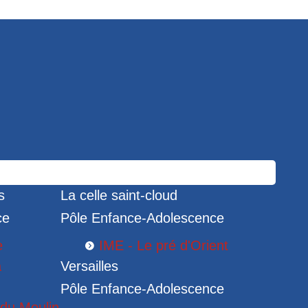
s
La celle saint-cloud
ce
Pôle Enfance-Adolescence
e
IME - Le pré d'Orient
a
Versailles
Pôle Enfance-Adolescence
 du Moulin