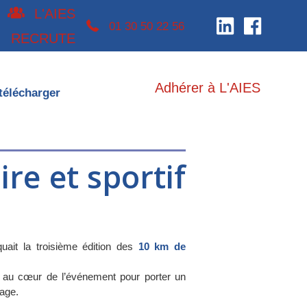
L'AIES
téléphone 0130502256
01 30 50 22 56
RECRUTE
Adhérer à L'AIES
télécharger
re et sportif
ait la troisième édition des
10 km de
, au cœur de l’événement pour porter un
tage.