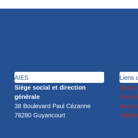
AIES
Liens u
Siège social et direction
Droits
générale
Docum
38 Boulevard Paul Cézanne
Nous r
78280 Guyancourt
Adhés