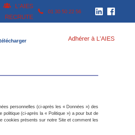
L'AIES
téléphone 0130502256
01 30 50 22 56
RECRUTE
Adhérer à L'AIES
télécharger
nnées personnelles (ci-après les « Données ») des
e politique (ci-après la « Politique ») a pour but de
de cookies présents sur notre Site et comment les