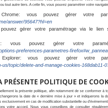
ou tout autre tiers. A cette fin, vous pouvez paramétrer votre navigat
 Chrome: vous pouvez gérer votre para
rome/answer/95647?hl=en
s pouvez gérer votre paramétrage via le lien
fox: vous pouvez gérer votre paramé
b/options-preferences-parametres-firefox#w_panneau
t Explorer: vous pouvez gérer votre par
/en-us/topic/delete-and-manage-cookies-168dab11
A PRÉSENTE POLITIQUE DE COOK
ement la présente politique, afin notamment de se conformer à tout
changerons la date de « dernière mise à jour » et indiquerons la dat
xclusivement en cas de modification substantielle ou d’évènement pa
terons votre accord. Nous vous conseillons de consulter réguliè