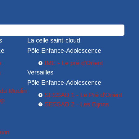
s
La celle saint-cloud
ce
Pôle Enfance-Adolescence
e
IME - Le pré d'Orient
a
Versailles
Pôle Enfance-Adolescence
 du Moulin
SESSAD 1 - Le Pré d'Orient
up
SESSAD 2 - Les Dijnns
S
avin