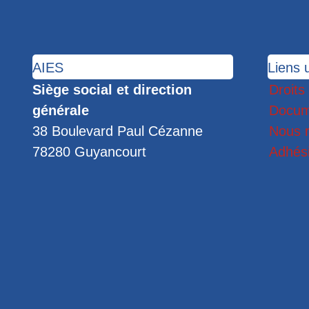
AIES
Liens u
Siège social et direction
Droits
générale
Docum
38 Boulevard Paul Cézanne
Nous r
78280 Guyancourt
Adhés