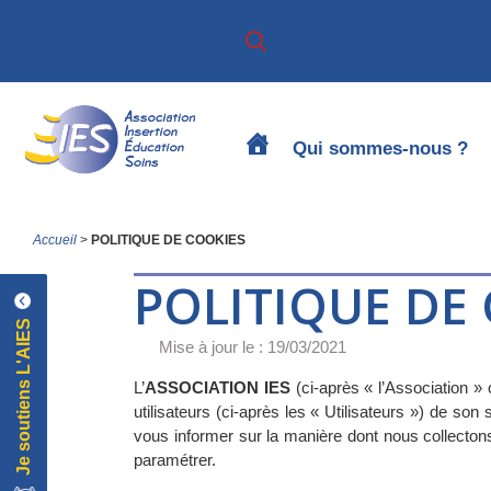
Passer
Passer
à
au
la
contenu
navigation
principal
principale
Qui sommes-nous ?
Accueil
>
POLITIQUE DE COOKIES
POLITIQUE DE
Je soutiens L'AIES
Je soutiens L'AIES
Mise à jour le : 19/03/2021
L’
ASSOCIATION IES
(ci-après « l’Association 
utilisateurs (ci-après les « Utilisateurs ») de son 
vous informer sur la manière dont nous collecton
paramétrer.