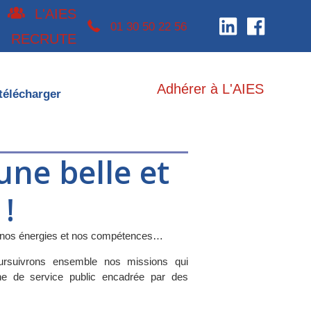
L'AIES
téléphone 0130502256
01 30 50 22 56
RECRUTE
Adhérer à L'AIES
télécharger
une belle et
!
s nos énergies et nos compétences…
ursuivrons ensemble nos missions qui
he de service public encadrée par des