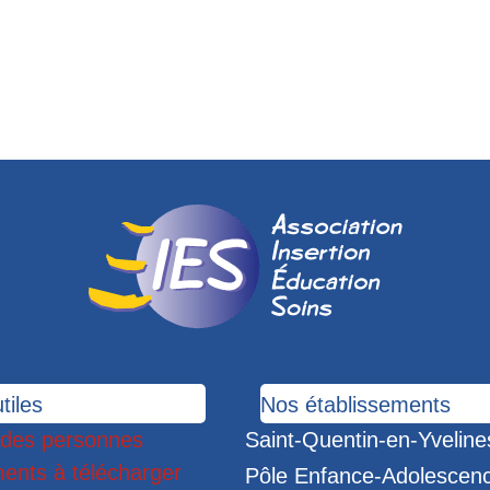
tiles
Nos établissements
 des personnes
Saint-Quentin-en-Yveline
ents à télécharger
Pôle Enfance-Adolescen