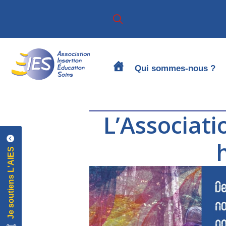
Passer
Passer
à
au
la
contenu
navigation
principal
principale
Qui sommes-nous ?
L’Associati
Je soutiens L'AIES
Je soutiens L'AIES