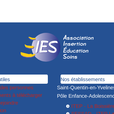
tiles
Nos établissements
 des personnes
Saint-Quentin-en-Yveline
ents à télécharger
Pôle Enfance-Adolescen
ejoindre
ITEP - La Boissièr
ion
SESSAD - ITEP L