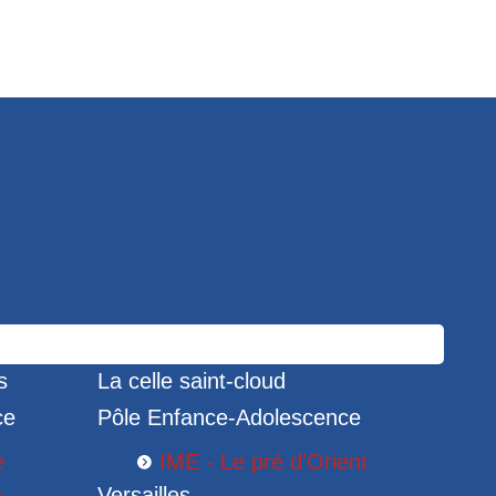
s
La celle saint-cloud
ce
Pôle Enfance-Adolescence
e
IME - Le pré d'Orient
a
Versailles