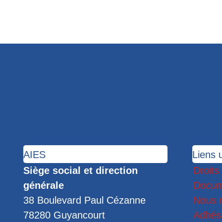
AIES
Liens u
Siège social et direction
Droits
générale
Docum
38 Boulevard Paul Cézanne
Nous r
78280 Guyancourt
Adhés