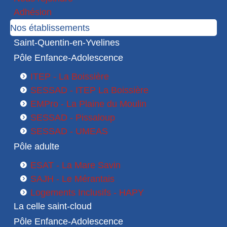
Adhésion
Nos établissements
Saint-Quentin-en-Yvelines
Pôle Enfance-Adolescence
ITEP - La Boissière
SESSAD - ITEP La Boissière
EMPro - La Plaine du Moulin
SESSAD - Pissaloup
SESSAD - UMEAS
Pôle adulte
ESAT - La Mare Savin
SAJH - Le Mérantais
Logements Inclusifs - HAPY
La celle saint-cloud
Pôle Enfance-Adolescence