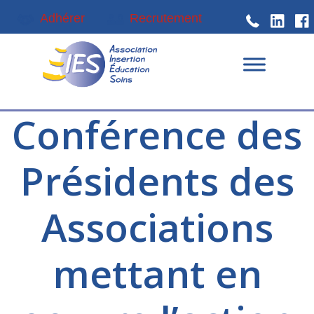
Passer
Passer
Adhérer
Recrutement
à
au
la
contenu
navigation
principal
principale
Conférence des
Présidents des
Associations
mettant en