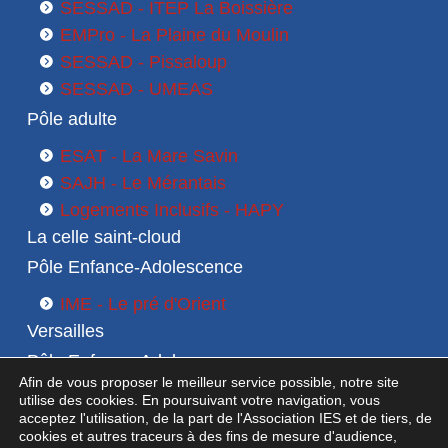
SESSAD - ITEP La Boissière
EMPro - La Plaine du Moulin
SESSAD - Pissaloup
SESSAD - UMEAS
Pôle adulte
ESAT - La Mare Savin
SAJH - Le Mérantais
Logements Inclusifs - HAPY
La celle saint-cloud
Pôle Enfance-Adolescence
IME - Le pré d'Orient
Versailles
Pôle Enfance-Adolescence
Afin de vous proposer le meilleur service possible, notre site
SESSAD 1 - Le Pré d'Orient
utilise des cookies. En poursuivant votre navigation, vous
acceptez l'utilisation, de la part de l'Association IES et de tiers, de
SESSAD 2 - Les Dijnns
cookies et autres traceurs à des fins de mesure d'audience,