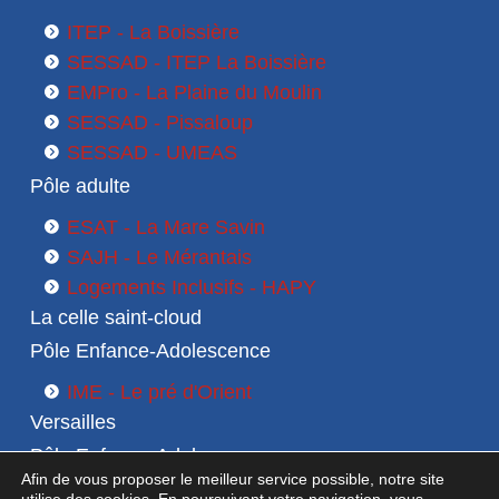
ITEP - La Boissière
SESSAD - ITEP La Boissière
EMPro - La Plaine du Moulin
SESSAD - Pissaloup
SESSAD - UMEAS
Pôle adulte
ESAT - La Mare Savin
SAJH - Le Mérantais
Logements Inclusifs - HAPY
La celle saint-cloud
Pôle Enfance-Adolescence
IME - Le pré d'Orient
Versailles
Pôle Enfance-Adolescence
Afin de vous proposer le meilleur service possible, notre site
SESSAD 1 - Le Pré d'Orient