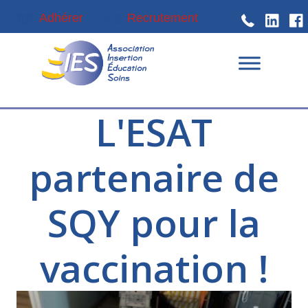
Passer
Passer
Adhérer
Recrutement
à
au
la
contenu
navigation
principal
principale
L'ESAT
partenaire de
SQY pour la
vaccination !