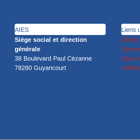
AIES
Liens u
Siège social et direction
Droits
générale
Docum
38 Boulevard Paul Cézanne
Nous r
78280 Guyancourt
Adhés