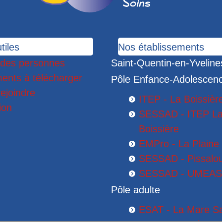
tiles
Nos établissements
 des personnes
Saint-Quentin-en-Yveline
ents à télécharger
Pôle Enfance-Adolescen
ejoindre
ITEP - La Boissièr
ion
SESSAD - ITEP L
Boissière
EMPro - La Plaine
SESSAD - Pissalo
SESSAD - UMEA
Pôle adulte
ESAT - La Mare S