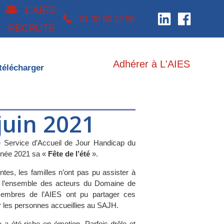
L'AIES
téléphone 0130502256
01 30 50 22 56
RECRUTE
Adhérer à L'AIES
télécharger
 juin 2021
le Service d’Accueil de Jour Handicap du
année 2021 sa «
Fête de l’été
».
ntes, les familles n’ont pas pu assister à
, l’ensemble des acteurs du Domaine de
membres de l’AIES ont pu partager ces
r les personnes accueillies au SAJH.
 été riche en émotion. Parfois drôle et