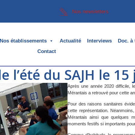
Nos newsletters
Nos établissements
Actualité
Interviews
Doc. à 
Contact
e l’été du SAJH le 15
Après une année 2020 difficile, 
Mérantais a retrouvé pour cette 
Pour des raisons sanitaires évide
cette représentation. Néanmoins
Mérantais ainsi que quelques 
moments festifs si importants pou
Comme d’habitude, le programme a