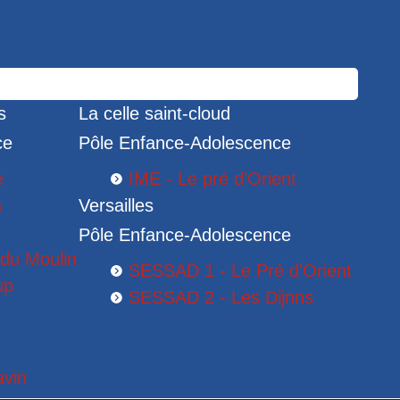
s
La celle saint-cloud
ce
Pôle Enfance-Adolescence
e
IME - Le pré d'Orient
a
Versailles
Pôle Enfance-Adolescence
 du Moulin
SESSAD 1 - Le Pré d'Orient
up
SESSAD 2 - Les Dijnns
S
avin