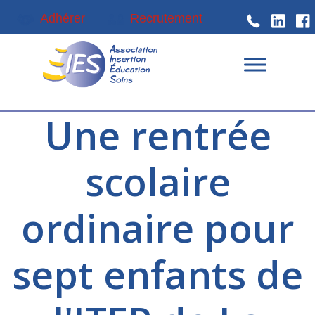
Passer
Passer
Adhérer
Recrutement
à
au
la
contenu
navigation
principal
principale
Une rentrée
scolaire
ordinaire pour
sept enfants de