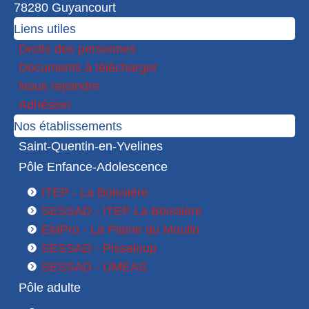
78280 Guyancourt
Liens utiles
Droits des personnes
Documents à télécharger
Nous rejoindre
Adhésion
Nos établissements
Saint-Quentin-en-Yvelines
Pôle Enfance-Adolescence
ITEP - La Boissière
SESSAD - ITEP La Boissière
EMPro - La Plaine du Moulin
SESSAD - Pissaloup
SESSAD - UMEAS
Pôle adulte